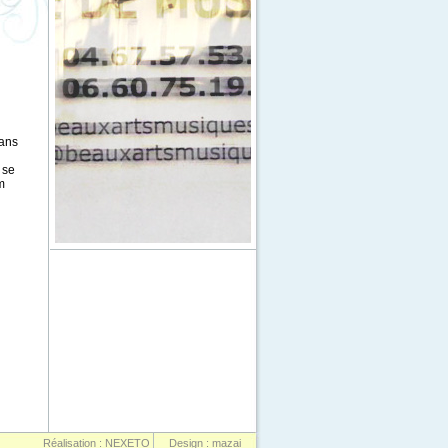
dans
 se
m
Réalisation : NEXETO
Design : mazai