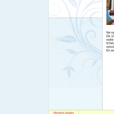
Ne ra
De 10
notre
N’hés
renco
En av
Mentions lègales