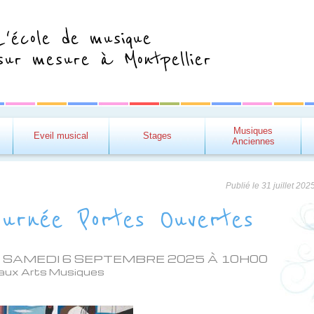
L'école de musique
sur mesure à Montpellier
Musiques
Eveil musical
Stages
Anciennes
Publié le
31 juillet 202
ournée Portes Ouvertes
 SAMEDI 6 SEPTEMBRE 2025 À 10H00
aux Arts Musiques