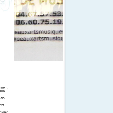
onnent
Trio
iais
tot
plorer