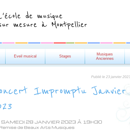
L'école de musique
sur mesure à Montpellier
Musiques
Eveil musical
Stages
Anciennes
Publié le
23 janvier 202
oncert Impromptu Janvier
023
 SAMEDI 28 JANVIER 2023 À 19H30
 Remise de Beaux Arts Musiques