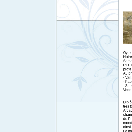
Oyez,
Notre
Samed
RECI
profe
Au p
- Var
- Pa
- Sui
Venez
Diplô
très 
Arcad
chamb
de Pr
monde
ainsi
Le ma