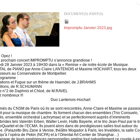
DOCUMENT(S) JOINT(S)
Impromptu-Janvier-2023.jpg
 Oyez !
 prochain concert IMPROMPTU s’annonce grandiose !
i 28 Janvier 2023 à 19H30 dans la « Remise » de notre école de Musique.
TAL de PIANO par Anne-Claire LANTENOIS et Maxime HOCHART, tous les deux
sseurs au Conservatoire de Montpellier.
rogramme :
iations et Fugue sur un thème de Haendel, de J.BRAHMS
pillons, de R.SCHUMANN
te n°2 de Daphnis et Chloé, de M.RAVEL
 nombreux !!!
Duo Lantenois-Hochart
més du CNSM de Paris où ils se sont rencontrés, Anne-Claire et Maxime se passi
tôt pour la musique de chambre. Ils forment chacun des ensembles (Trio Consuelo, 
is, ensemble orchestral Lachrymae) et se perfectionnent auprès d’imminents
ristes tels Valentin Erben, Walter Levin, Hatto Bayerle, et le trio Jean-Paul par le b
oQuartet et de l’ECMA. Ils jouent alors dans de prestigieuses salles tout autour du
. (Palazetto Bru Zane à Venise, théâtre Mogador à Paris, les Invalides, la salle Cor
 qu’à l’opéra de Pekin (NCPA) et à l’Oriental Art Center de Shanghai…)
riage de leurs expériences personnelles amène tout naturellement ce couple à ex